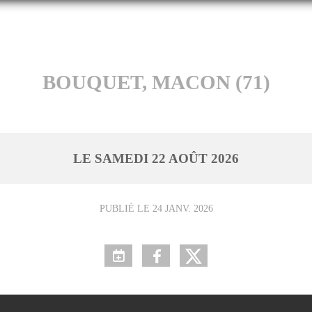
BOUQUET, MACON (71)
LE
SAMEDI
22
AOÛT
2026
PUBLIÉ LE
24 JANV. 2026