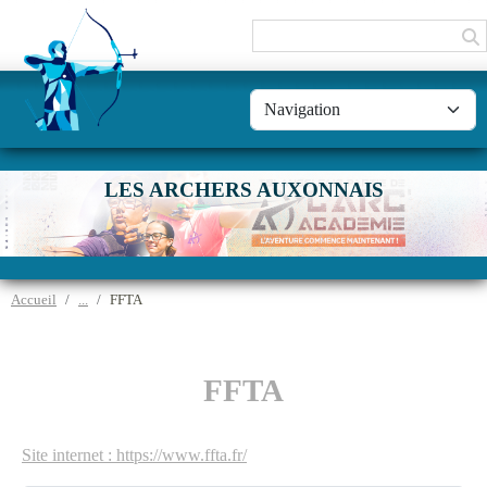
Panneau de gestion des cookies
LES ARCHERS AUXONNAIS
Accueil
FFTA
FFTA
Site internet : https://www.ffta.fr/