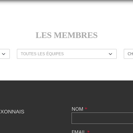
LES MEMBRES
NOM
*
UXONNAIS
EMAIL
*