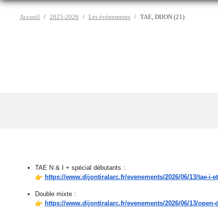
Accueil
2025-2026
Les évènements
TAE, DIJON (21)
TAE N & I + spécial débutants :
https://www.dijontiralarc.fr/evenements/2026/06/13/tae-i-et
Double mixte :
https://www.dijontiralarc.fr/
evenements/2026/06/13/open-